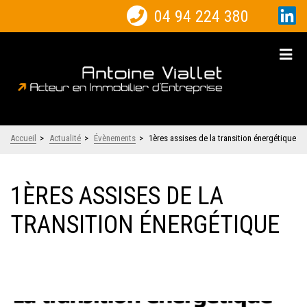
04 94 224 380
Accueil
>
Actualité
>
Évènements
>
1ères assises de la transition énergétique
1ÈRES ASSISES DE LA
TRANSITION ÉNERGÉTIQUE