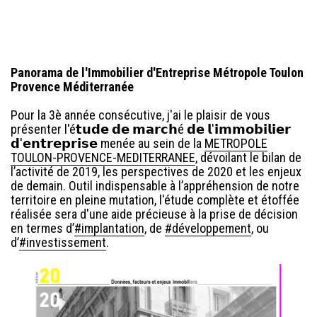
Panorama de l'Immobilier d'Entreprise Métropole Toulon
Provence Méditerranée
Pour la 3è année consécutive, j'ai le plaisir de vous
présenter l'é𝘁𝘂𝗱𝗲 𝗱𝗲 𝗺𝗮𝗿𝗰𝗵é 𝗱𝗲 𝗹'𝗶𝗺𝗺𝗼𝗯𝗶𝗹𝗶𝗲𝗿
𝗱'𝗲𝗻𝘁𝗿𝗲𝗽𝗿𝗶𝘀𝗲 menée au sein de la
METROPOLE
TOULON-PROVENCE-MEDITERRANEE
, dévoilant le bilan de
l’activité de 2019, les perspectives de 2020 et les enjeux
de demain. Outil indispensable à l’appréhension de notre
territoire en pleine mutation, l'étude complète et étoffée
réalisée sera d'une aide précieuse à la prise de décision
en termes d’
#implantation
, de
#développement
, ou
d’
#investissement
.